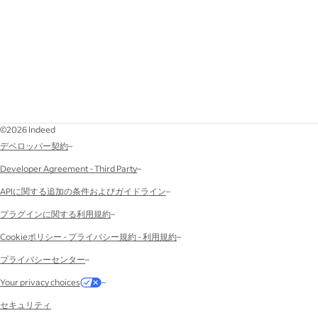
©2026 Indeed
デベロッパー契約
–
Developer Agreement - Third Party
–
APIに関する追加の条件およびガイドライン
–
プラグインに関する利用規約
–
Cookieポリシー - プライバシー規約 - 利用規約
–
プライバシーセンター
–
Your privacy choices
–
セキュリティ